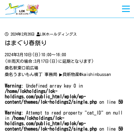
2024年2月26日
LOKホールディングス
はまぐり春祭り
2024年3月10日(日)10:00〜16:00
(※雨天の場合:3月17日(日)に延期となります)
桑名駅東口前広場
桑名うまいもん横丁 事務局 ▶︎貝新物産
@kaishinbussan
Warning
: Undefined array key 0 in
/home/lokholdings/lok-
holdings.com/public_html/wplok/wp-
content/themes/lok-holdings2/single.php
on line
59
Warning
: Attempt to read property "cat_ID" on null
in
/home/lokholdings/lok-
holdings.com/public_html/wplok/wp-
content/themes/lok-holdings2/single.php
on line
59