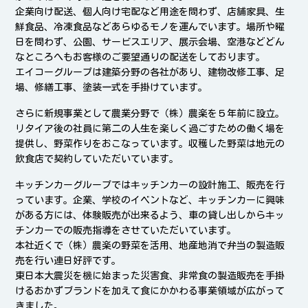
企業向け配送、個人向け宅配など用途を問わず、店舗家具、生
鮮食品、冷凍食品などあらゆるモノを運んでいます。場所や曜
日を問わず、公園、サービスエリア、展示会場、空港などどん
なところへもお客様のご要望通りの配送をしております。
エイコーグループは建築分野の各社があり、建物改修工事、足
場、修繕工事、塗装一式を手掛けています。
さらに新規事業として農業分野で（株）農楽を５年前に設立。
リタイア後の社員に第二の人生を楽しく過ごすための働く場を
提供し、野菜作りをおこなっています。収穫した野菜は地元の
飲食店で契約していただいています。
キッチンカーグループではキッチンカーの設計施工、販売を行
っています。企業、学校のイベントなど、キッチンカーに興味
がある方には、体験販売が出来るよう、車の貸し出しからキッ
チンカーでの販売指導をさせていただいています。
本社近くで（株）農楽の野菜を活用、地産地消で弁当の製造販
売を行い連日好評です。
東日本大震災を機に始まった災害食、非常食の製造販売を手掛
けるおかずブランドを加えて食にかかわる事業領域が広がって
きました。